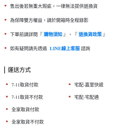
▪︎
售出後若無重大瑕疵，一律無法提供退換貨
▪︎
為保障雙方權益，請於開箱時全程錄影
▪︎
下單前請詳閱『
』、『
』
購物須知
退換貨政策
▪︎
如有疑問請先透過
諮詢
LINE線上客服
運送方式
▪︎
▪︎
7-11取貨付款
宅配-嘉里快遞
▪︎
▪︎
7-11取貨不付款
宅配-宅配通
▪︎
全家取貨付款
▪︎
全家取貨不付款