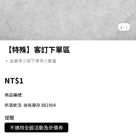
1
/
1
【特殊】客訂下單區
▪︎ 金額多少就下單多少數量
NT$1
商品編號:
供貨狀況:
尚有庫存 881904
提醒
不適用全館活動及折價券