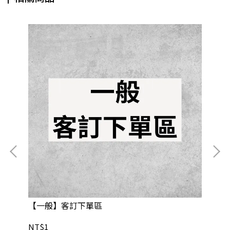
【一般】客訂下單區
【
NT$1
NT