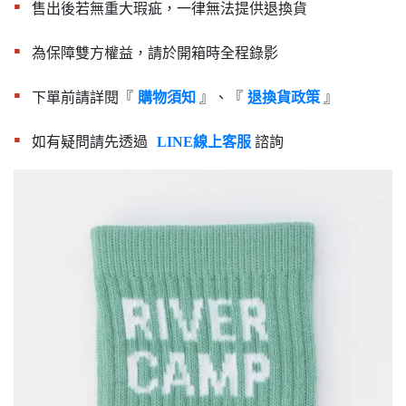
▪︎
售出後若無重大瑕疵，一律無法提供退換貨
▪︎
為保障雙方權益，請於開箱時全程錄影
▪︎
下單前請詳閱『
』、『
』
購物須知
退換貨政策
▪︎
如有疑問請先透過
諮詢
LINE線上客服