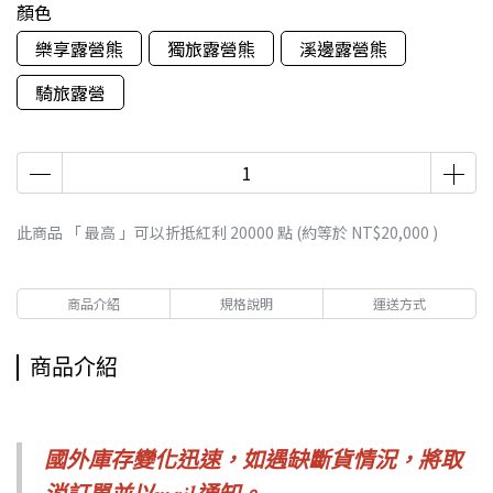
顏色
樂享露營熊
獨旅露營熊
溪邊露營熊
騎旅露營
此商品 「 最高 」可以折抵紅利
20000
點 (約等於
NT$20,000
)
商品介紹
規格說明
運送方式
商品介紹
國外庫存變化迅速，如遇缺斷貨情況，
將取