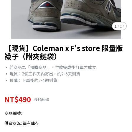
1
/
17
【現貨】Coleman x F's store 限量版
襪子（附夾鏈袋）
▪︎ 若商品為「預購商品」，付款完成後訂單才成立
▪︎ 現貨：2個工作天內寄出，約2-5天到貨
▪︎ 預購：下單後約2-4週到貨
NT$490
NT$650
商品編號:
供貨狀況:
尚有庫存