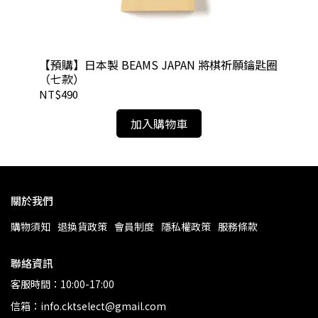
【預購】日本製 BEAMS JAPAN 將棋祈願鑰匙圈
【
（七款）
衫
NT$490
NT
加入購物車
關於我們
購物須知
退換貨政策
會員制度
隱私權政策
服務條款
聯絡資訊
客服時間：10:00-17:00
信箱：info.cktselect@gmail.com