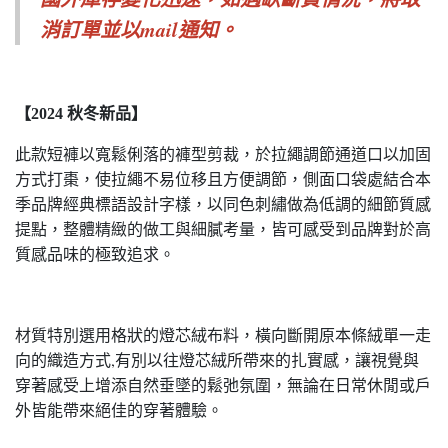
消訂單並以mail通知。
【2024 秋冬新品】
此款短褲以寬鬆俐落的褲型剪裁，於拉繩調節通道口以加固
方式打棗，使拉繩不易位移且方便調節，側面口袋處結合本
季品牌經典標語設計字樣，以同色刺繡做為低調的細節質感
提點，整體精緻的做工與細膩考量，皆可感受到品牌對於高
質感品味的極致追求。
材質特別選用格狀的燈芯絨布料，橫向斷開原本條絨單一走
向的織造方式,有別以往燈芯絨所帶來的扎實感，讓視覺與
穿著感受上增添自然垂墜的鬆弛氛圍，無論在日常休閒或戶
外皆能帶來絕佳的穿著體驗。