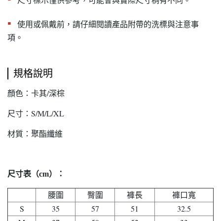
▪︎
使用或佩戴前，請仔細閱讀產品附帶的洗標與注意事
項。
規格說明
顏色：卡其/深棕
尺寸：S/M/L/XL
材質：聚酯纖維
尺寸表（cm）：
腰圍
臀圍
褲長
褲口寬
S
35
57
51
32.5