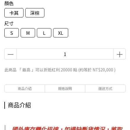
顏色
卡其
深棕
尺寸
S
M
L
XL
此商品 「 最高 」可以折抵紅利
20000
點 (約等於
NT$20,000
)
商品介紹
規格說明
運送方式
商品介紹
國外庫存變化迅速，如遇缺斷貨情況，
將取