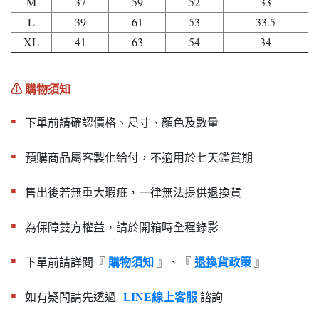
M
37
59
52
33
L
39
61
53
33.5
XL
41
63
54
34
⚠︎ 購物須知
▪︎
下單前請確認價格、尺寸、顏色及數量
▪︎
預購商品屬客製化給付，不適用於七天鑑賞期
▪︎
售出後若無重大瑕疵，一律無法提供退換貨
▪︎
為保障雙方權益，請於開箱時全程錄影
▪︎
下單前請詳閱『
』、『
』
購物須知
退換貨政策
▪︎
如有疑問請先透過
諮詢
LINE線上客服