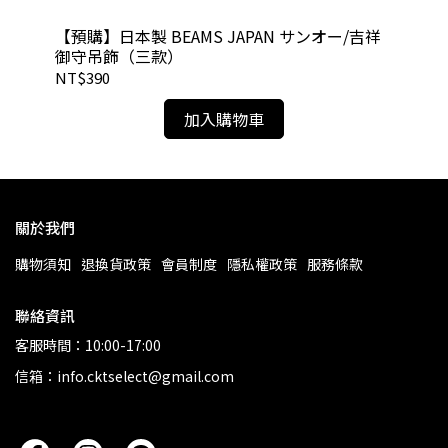
【預購】日本製 BEAMS JAPAN サンオー/吉祥
【預
御守吊飾（三款）
（
NT$390
NT
加入購物車
關於我們
購物須知
退換貨政策
會員制度
隱私權政策
服務條款
聯絡資訊
客服時間：10:00-17:00
信箱：info.cktselect@gmail.com