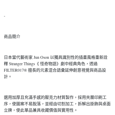
-
商品簡介
日本當代藝術家 Jun Oson 以獨具識別性的插畫風格重新詮
釋 Stranger Things《 怪奇物語》劇中經典角色，透過
FILTER017® 擅長的元素混合語彙延伸創意視覺與商品設
計。
選用加厚且充滿手感的壓克力材質製作，採用夾層印刷工
序，使圖案不易脫落，並經由切割加工，拆解出掛飾與桌面
立牌，使此單品兼具收藏價值與實用性。