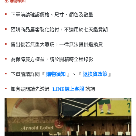
⚠︎ 購物須知
▪︎
下單前請確認價格、尺寸、顏色及數量
▪︎
預購商品屬客製化給付，不適用於七天鑑賞期
▪︎
售出後若無重大瑕疵，一律無法提供退換貨
▪︎
為保障雙方權益，請於開箱時全程錄影
▪︎
下單前請詳閱『
』、『
』
購物須知
退換貨政策
▪︎
如有疑問請先透過
諮詢
LINE線上客服