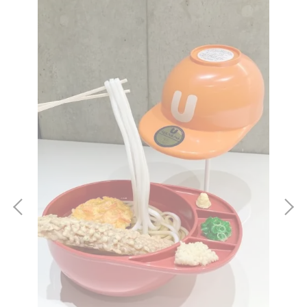
報燈
【預
子