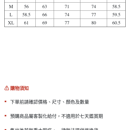
M
56
63
71
74
58.5
L
58.5
66
74
77
59.5
XL
61
69
77
80
60.5
⚠︎ 購物須知
▪︎
下單前請確認價格、尺寸、顏色及數量
▪︎
預購商品屬客製化給付，不適用於七天鑑賞期
▪︎