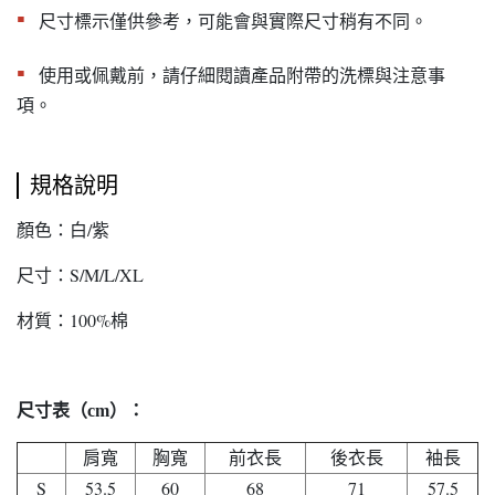
▪︎
尺寸標示僅供參考，可能會與實際尺寸稍有不同。
▪︎
使用或佩戴前，請仔細閱讀產品附帶的洗標與注意事
項。
規格說明
顏色：白/紫
尺寸：S/M/L/XL
材質：100%棉
尺寸表（cm）：
肩寬
胸寬
前衣長
後衣長
袖長
S
53.5
60
68
71
57.5