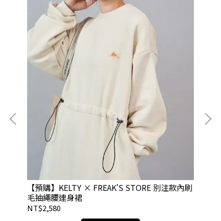
【預購】KELTY × FREAK'S STORE 別注款內刷
【預
毛抽繩腰連身裙
襯
NT$2,580
NT