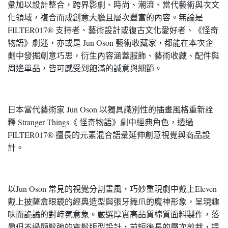
彙加以設計整合，跨界影劇、時尚、潮流、當代藝術與次文
化領域，複合而成創意大膽且層次豐富的內容。無論是
FILTER017® 支持者、藝術設計或復古文化愛好者、《怪奇
物語》劇迷，亦或是 Jun Oson 藝術收藏家，都能在本次企
劃中發掘創意巧思，衍生內容涵蓋服飾、藝術收藏、配件與
周邊單品，皆可感受到飽滿的誠意與細節。
日本當代藝術家 Jun Oson 以獨具識別性的插畫風格重新詮
釋 Stranger Things《 怪奇物語》劇中經典角色，透過
FILTER017® 擅長的元素混合語彙延伸創意視覺與商品設
計。
以Jun Oson 常見的視覺分割畫風，巧妙重現劇中戴上Eleven
戴上披薩盒眼鏡的經典造型與張牙舞爪的魔神形象，呈現趣
味而詭譎的對峙氛意象。嚴選厚實高品質棉質面料製作，落
肩但不過顯鬆弛的寬鬆版型設計，前短後長的層次剪裁，提