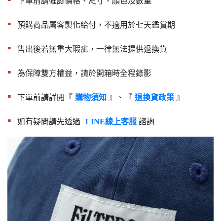
下單前請確認價格、尺寸、顏色及數量
▪︎
預購商品屬客製化給付，不適用於七天鑑賞期
▪︎
售出後若無重大瑕疵，一律無法提供退換貨
▪︎
為保障雙方權益，請於開箱時全程錄影
▪︎
下單前請詳閱『
』、『
』
購物須知
退換貨政策
▪︎
如有疑問請先透過
諮詢
LINE線上客服