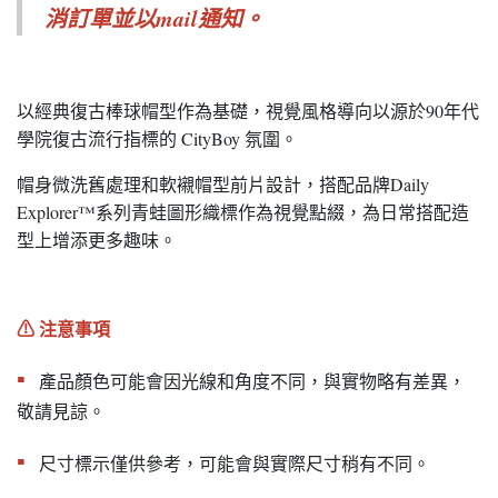
消訂單並以mail通知。
以經典復古棒球帽型作為基礎，視覺風格導向以源於90年代
學院復古流行指標的 CityBoy 氛圍。
帽身微洗舊處理和軟襯帽型前片設計，搭配品牌Daily
Explorer™系列青蛙圖形織標作為視覺點綴，為日常搭配造
型上增添更多趣味。
⚠︎ 注意事項
▪︎
產品顏色可能會因光線和角度不同，與實物略有差異，
敬請見諒。
▪︎
尺寸標示僅供參考，可能會與實際尺寸稍有不同。