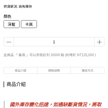
供貨狀況:
尚有庫存
顏色
深藍
卡其
此商品 「 最高 」可以折抵紅利
20000
點 (約等於
NT$20,000
)
商品介紹
規格說明
運送方式
商品介紹
國外庫存變化迅速，如遇缺斷貨情況，
將取