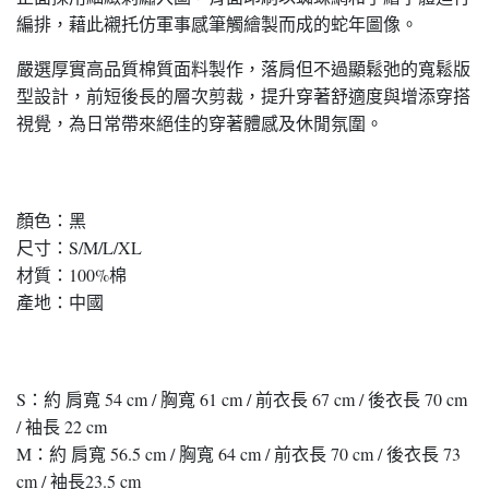
編排，藉此襯托仿軍事感筆觸繪製而成的蛇年圖像。
嚴選厚實高品質棉質面料製作，落肩但不過顯鬆弛的寬鬆版
型設計，前短後長的層次剪裁，提升穿著舒適度與增添穿搭
視覺，為日常帶來絕佳的穿著體感及休閒氛圍。
顏色：黑
尺寸：S/M/L/XL
材質：100%棉
產地：中國
S：約 肩寬 54 cm / 胸寬 61 cm / 前衣長 67 cm / 後衣長 70 cm
/ 袖長 22 cm
M：約 肩寬 56.5 cm / 胸寬 64 cm / 前衣長 70 cm / 後衣長 73
cm / 袖長23.5 cm