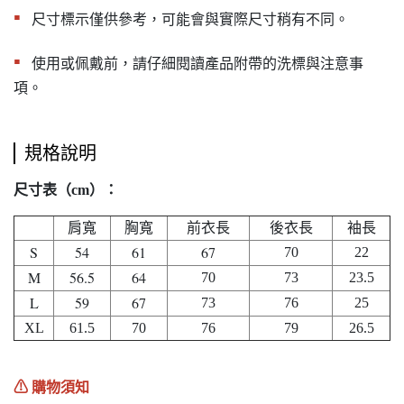
▪︎
尺寸標示僅供參考，可能會與實際尺寸稍有不同。
▪︎
使用或佩戴前，請仔細閱讀產品附帶的洗標與注意事
項。
規格說明
尺寸表（cm）：
肩寬
胸寬
前衣長
後衣長
袖長
S
54
61
67
70
22
M
56.5
64
70
73
23.5
L
59
67
73
76
25
XL
61.5
70
76
79
26.5
⚠︎ 購物須知